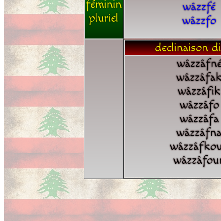
féminin
wâzzfé
pluriel
wâzzfo
declinaison di
wâzzâfn
wâzzâfa
wâzzâfik
wâzzâfo
wâzzâfa
wâzzâfn
wâzzâfko
wâzzâfou