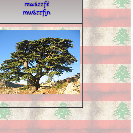
mwâzzfé
mwâzzf
i
n