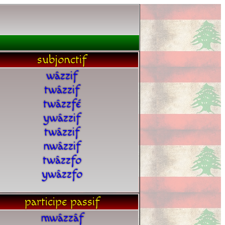
subjonctif
wâzzif
twâzzif
twâzzfé
ywâzzif
twâzzif
nwâzzif
twâzzfo
ywâzzfo
participe passif
mwâzzâf