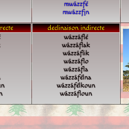
mwâzzfé
mwâzzf
i
n
recte
declinaison indirecte
é
wâzzâflé
k
wâzzâflak
wâzzâflik
wâzzâflo
wâzzâfla
a
wâzzâfélna
un
wâzzâfélkoun
n
wâzzâfloun