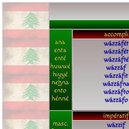
accompli
ana
wâzzâfét
enta
wâzzâfét
enté
wâzzâfté
huwwé
wâzzâf
hiyyé
wâzzâfit
ne
h
na
wâzzâfn
ento
wâzzâfto
hénné
wâzzâfo
impératif
masc.
wâzzif