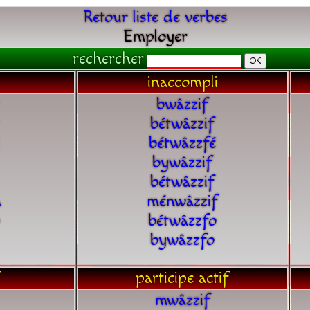
Retour liste de verbes
Employer
rechercher
inaccompli
bwâzzif
bétwâzzif
bétwâzzfé
bywâzzif
bétwâzzif
a
ménwâzzif
bétwâzzfo
bywâzzfo
participe actif
mwâzzif