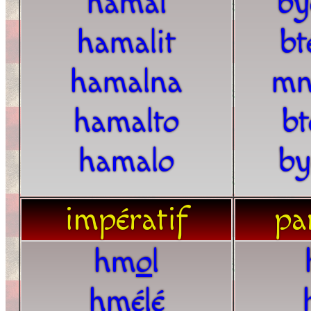
hamal
by
hamalit
bt
hamalna
mn
hamalto
bt
hamalo
by
impératif
par
hm
o
l
hmélé