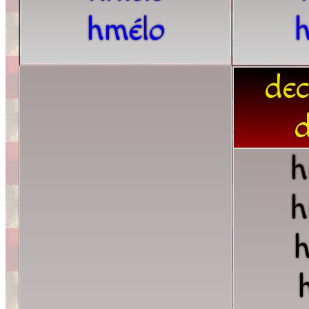
hmélo
dec
d