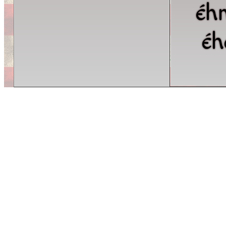
éh
éh