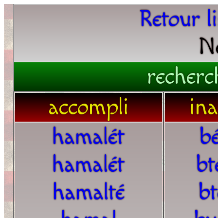
Retour l
N
recherc
accompli
in
hamalét
b
hamalét
bt
hamalté
b