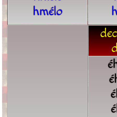
hmélo
dec
d
é
é
é
é