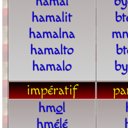
hamal
by
hamalit
bt
hamalna
mn
hamalto
bt
hamalo
by
impératif
par
hm
o
l
hmélé