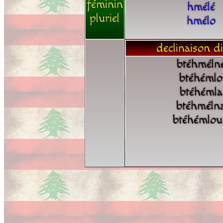
féminin
hmélé
pluriel
hmélo
declinaison di
btéhméln
btéhémlo
btéhémla
btéhméln
btéhémlo