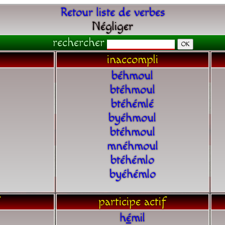
Retour liste de verbes
Négliger
rechercher
inaccompli
béhmoul
btéhmoul
btéhémlé
byéhmoul
btéhmoul
mnéhmoul
btéhémlo
byéhémlo
participe actif
h
é
mil