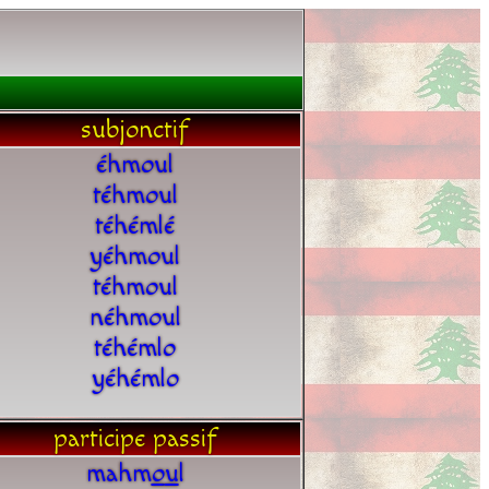
subjonctif
éhmoul
téhmoul
téhémlé
yéhmoul
téhmoul
néhmoul
téhémlo
yéhémlo
participe passif
mahm
o
u
l