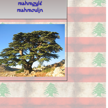
mahm
o
u
lé
mahmoul
i
n