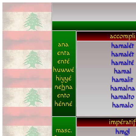
accompli
ana
hamalét
enta
hamalét
enté
hamalté
huwwé
hamal
hiyyé
hamalit
ne
h
na
hamalna
ento
hamalto
hénné
hamalo
impératif
masc.
hm
o
l