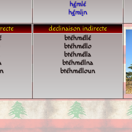
h
é
mlé
h
é
ml
i
n
recte
declinaison indirecte
é
btéhméllé
btéhméllo
btéhmélla
a
btéhméllna
un
btéhmélloun