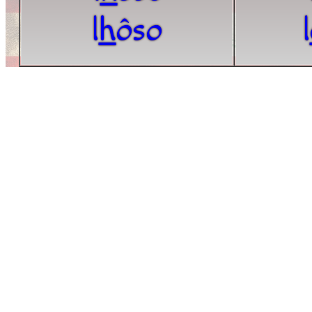
l
h
ôso
l