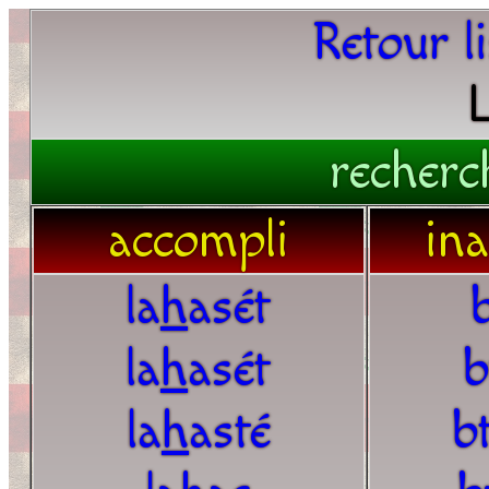
Retour l
recherc
accompli
in
la
h
asét
b
la
h
asét
b
la
h
asté
bt