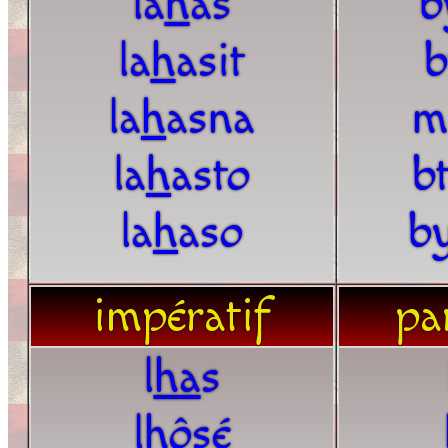
la
h
as
b
la
h
asit
b
la
h
asna
m
la
h
asto
bt
la
h
aso
by
impératif
par
l
h
a
s
l
h
ôsé