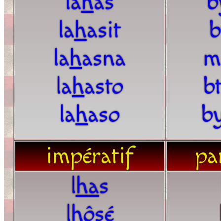
la
h
as
b
la
h
asit
b
la
h
asna
m
la
h
asto
bt
la
h
aso
by
impératif
par
l
h
a
s
l
h
ôsé