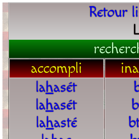
Retour l
recherc
accompli
in
la
h
asét
b
la
h
asét
b
la
h
asté
bt