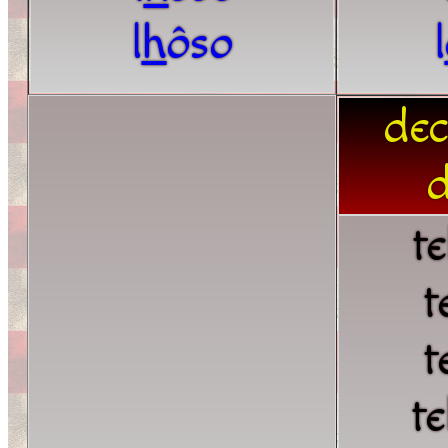
l
h
ôso
l
dec
d
te
t
t
te