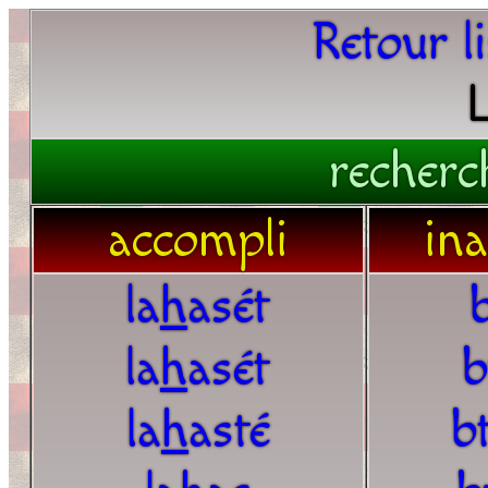
Retour l
recherc
accompli
in
la
h
asét
b
la
h
asét
b
la
h
asté
bt