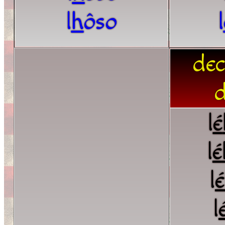
l
h
ôso
l
dec
d
l
é
l
é
l
é
l