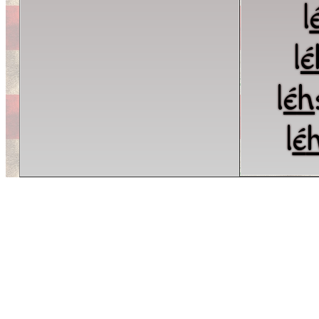
l
l
é
l
é
h
l
é