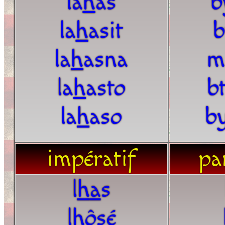
la
h
as
b
la
h
asit
b
la
h
asna
m
la
h
asto
bt
la
h
aso
by
impératif
par
l
h
a
s
l
h
ôsé