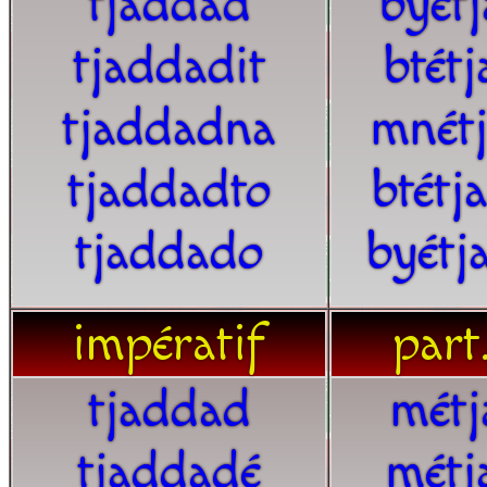
tjaddad
byét
tjaddadit
btét
tjaddadna
mnét
tjaddadto
btétj
tjaddado
byétj
impératif
part.
tjaddad
métj
tjaddadé
métj