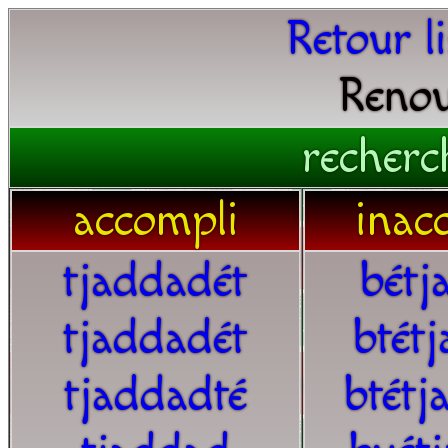
Retour l
Renou
recherc
accompli
inac
tjaddadét
bétj
tjaddadét
btét
tjaddadté
btétj