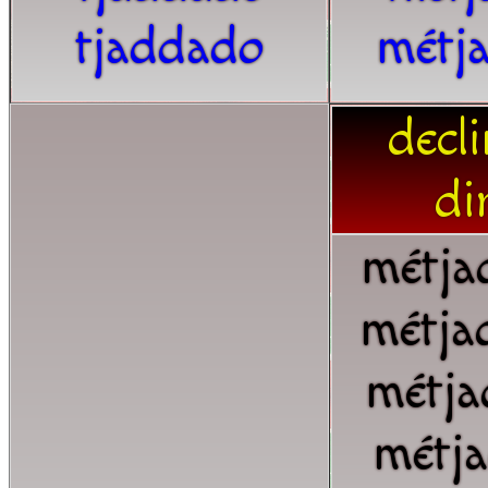
tjaddado
métj
decl
di
métja
métja
métja
métj