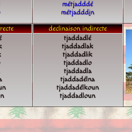
métjadddé
o
métjaddd
i
n
recte
declinaison indirecte
é
tjaddadlé
k
tjaddadlak
k
tjaddadlik
o
tjaddadlo
tjaddadla
a
tjaddadélna
un
tjaddadélkoun
un
tjaddadloun