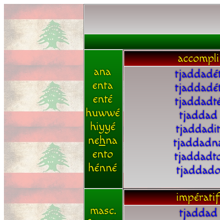
accompli
ana
tjaddadé
enta
tjaddadé
enté
tjaddadt
huwwé
tjaddad
hiyyé
tjaddadi
ne
h
na
tjaddadn
ento
tjaddadt
hénné
tjaddad
impératif
masc.
tjaddad