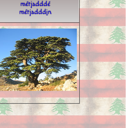
métjadddé
métjaddd
i
n