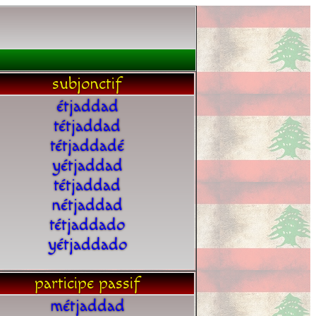
subjonctif
étjaddad
tétjaddad
tétjaddadé
yétjaddad
tétjaddad
nétjaddad
tétjaddado
yétjaddado
participe passif
métjaddad