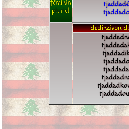
féminin
tjaddadé
pluriel
tjaddad
declinaison di
tjaddadn
tjaddada
tjaddadi
tjaddad
tjaddada
tjaddadn
tjaddadko
tjaddado