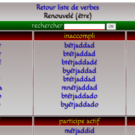
Retour liste de verbes
Renouvelé (être)
rechercher
inaccompli
t
bétjaddad
t
btétjaddad
é
btétjaddadé
byétjaddad
t
btétjaddad
a
mnétjaddad
o
btétjaddado
o
byétjaddado
participe actif
métjaddid