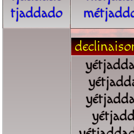
tjaddado
métjadd
declinaiso
yétjadd
yétjadd
yétjadd
yétjad
yétjadda