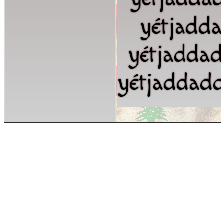
yétjadd
yétjadda
yétjaddad