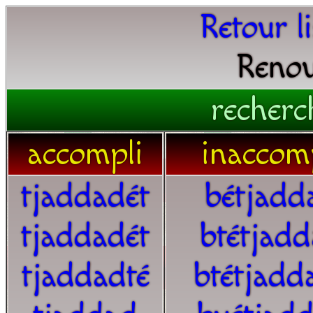
Retour l
Renou
recherc
accompli
inaccom
tjaddadét
bétjadd
tjaddadét
btétjad
tjaddadté
btétjadd