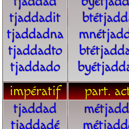
tjaddad
byétjad
tjaddadit
btétjad
tjaddadna
mnétjad
tjaddadto
btétjadd
tjaddado
byétjadd
impératif
part. ac
tjaddad
métjadd
tjaddadé
métjadd