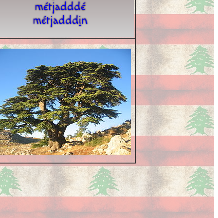
métjadddé
métjaddd
i
n