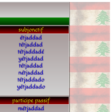
subjonctif
étjaddad
tétjaddad
tétjaddadé
yétjaddad
tétjaddad
nétjaddad
tétjaddado
yétjaddado
participe passif
métjaddad