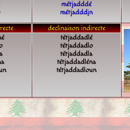
métjadddé
o
métjaddd
i
n
recte
declinaison indirecte
né
tétjaddadlé
o
tétjaddadlo
a
tétjaddadla
na
tétjaddadléna
un
tétjaddadloun