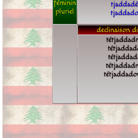
féminin
tjaddadé
pluriel
tjaddad
declinaison di
tétjaddad
tétjaddad
tétjaddad
tétjaddad
tétjaddado