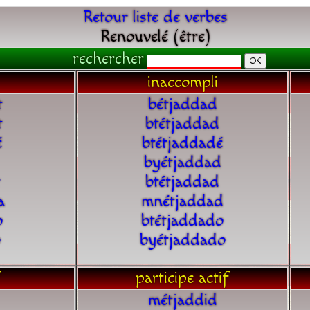
Retour liste de verbes
Renouvelé (être)
rechercher
inaccompli
t
bétjaddad
t
btétjaddad
é
btétjaddadé
byétjaddad
t
btétjaddad
a
mnétjaddad
o
btétjaddado
o
byétjaddado
participe actif
métjaddid