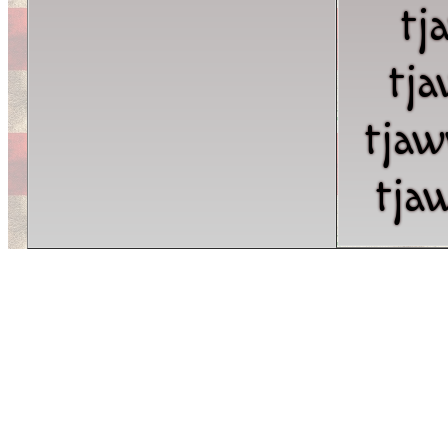
tj
tj
tja
tja