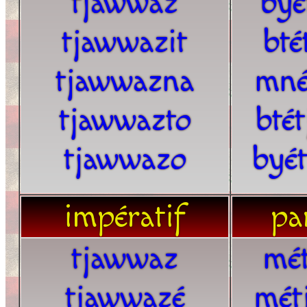
tjawwaz
byé
tjawwazit
bté
tjawwazna
mné
tjawwazto
bté
tjawwazo
byé
impératif
par
tjawwaz
mét
tjawwazé
mét