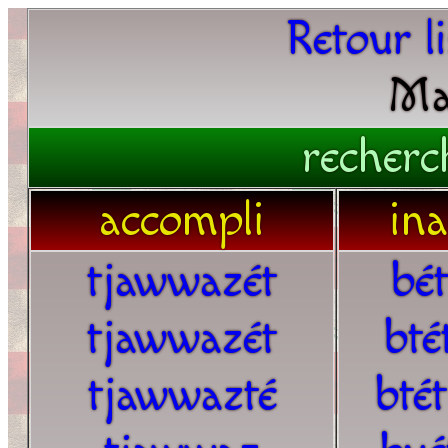
Retour l
Ma
recherc
accompli
in
tjawwazét
bé
tjawwazét
bté
tjawwazté
bté