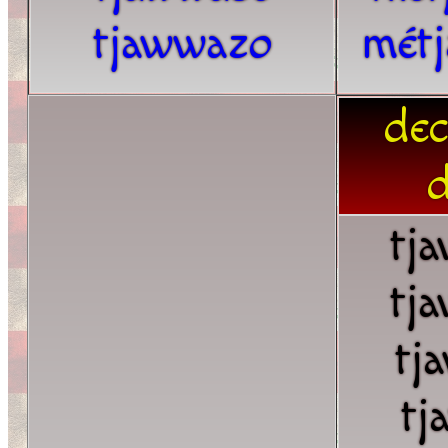
tjawwazo
mét
dec
d
tj
tj
tj
tj