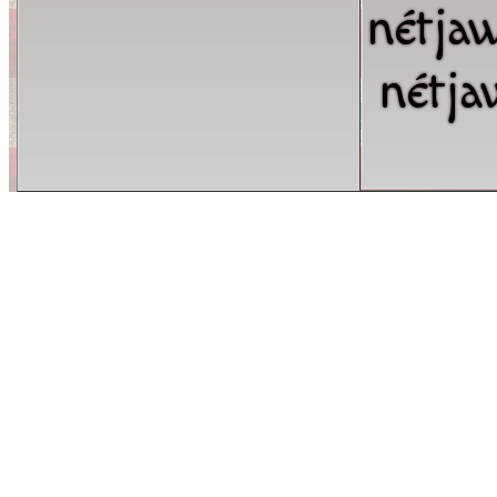
nétja
nétj