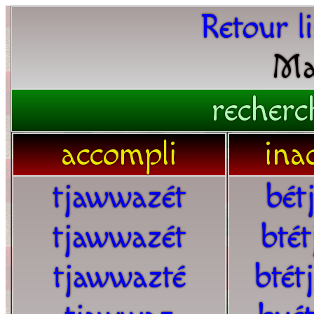
Retour l
Ma
recherc
accompli
ina
tjawwazét
bét
tjawwazét
bté
tjawwazté
btét