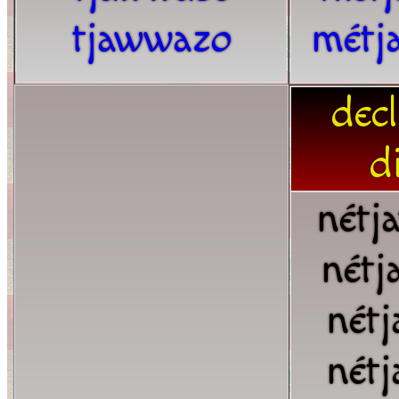
tjawwazo
métj
dec
d
nétj
nétj
nét
nét