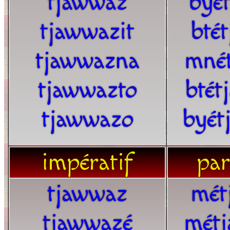
tjawwaz
byé
tjawwazit
bté
tjawwazna
mné
tjawwazto
btét
tjawwazo
byét
impératif
par
tjawwaz
mét
tjawwazé
métj