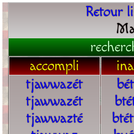
Retour l
Ma
recherc
accompli
in
tjawwazét
bé
tjawwazét
bté
tjawwazté
bté