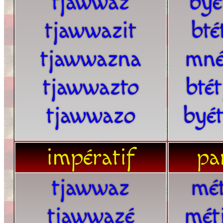
tjawwaz
byé
tjawwazit
bté
tjawwazna
mné
tjawwazto
bté
tjawwazo
byé
impératif
par
tjawwaz
mét
tjawwazé
mét