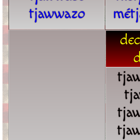
tjawwazo
mét
dec
d
tja
tj
tja
tja