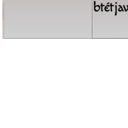
btétj