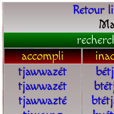
Retour l
Ma
recherc
accompli
ina
tjawwazét
bét
tjawwazét
bté
tjawwazté
btét