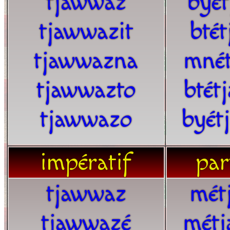
tjawwaz
byé
tjawwazit
bté
tjawwazna
mné
tjawwazto
btét
tjawwazo
byét
impératif
par
tjawwaz
mét
tjawwazé
métj