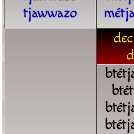
tjawwazo
métj
dec
d
btét
bté
btét
btét