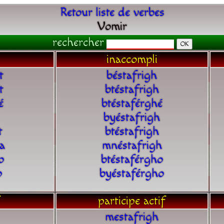
Retour liste de verbes
Vomir
rechercher
inaccompli
t
béstafrigh
t
btéstafrigh
é
btéstaférghé
byéstafrigh
t
btéstafrigh
a
mnéstafrigh
o
btéstaférgho
o
byéstaférgho
participe actif
mestafrigh