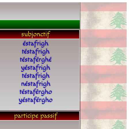
subjonctif
éstafrigh
téstafrigh
téstaférghé
yéstafrigh
téstafrigh
néstafrigh
téstaférgho
yéstaférgho
participe passif