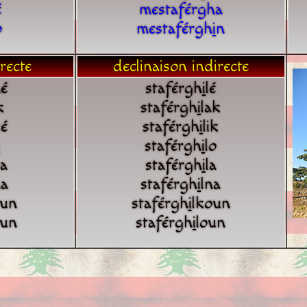
é
mestaférgha
o
mestaférgh
i
n
recte
declinaison indirecte
é
staférgh
i
lé
k
staférgh
i
lak
é
staférgh
i
lik
staférgh
i
lo
ya
staférgh
i
la
a
staférgh
i
lna
un
staférgh
i
lkoun
oun
staférgh
i
loun