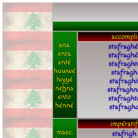
accompli
ana
stafraghé
enta
stafraghé
enté
stafraght
huwwé
stafragh
hiyyé
stafraghi
ne
h
na
stafraghn
ento
stafraght
hénné
stafragh
impératif
masc.
stafrigh