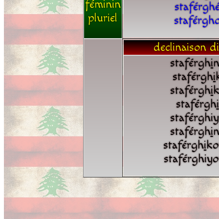
féminin
staférgh
pluriel
staférgh
declinaison di
staférgh
i
n
staférgh
i
staférgh
i
k
staférgh
i
staférghi
staférgh
i
n
staférgh
i
ko
staférghiy