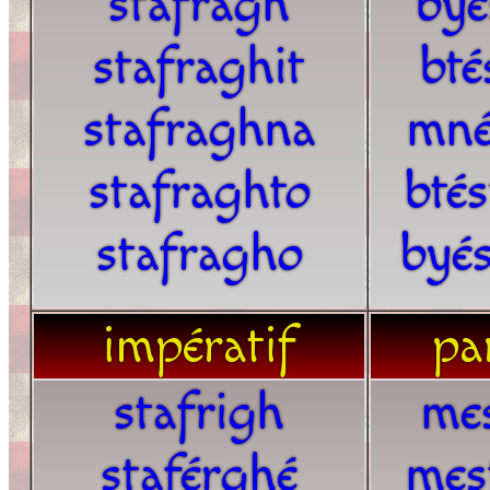
stafragh
byé
stafraghit
bté
stafraghna
mné
stafraghto
bté
stafragho
byé
impératif
par
stafrigh
mes
staférghé
mes