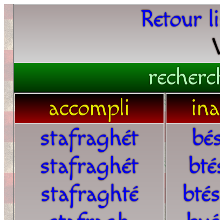
Retour l
recherc
accompli
in
stafraghét
bé
stafraghét
bté
stafraghté
bté