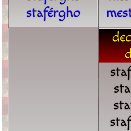
staférgho
mes
dec
d
sta
st
st
sta