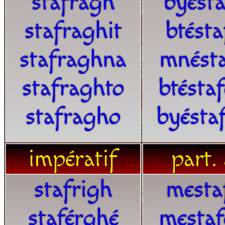
stafragh
byésta
stafraghit
btésta
stafraghna
mnésta
stafraghto
btésta
stafragho
byésta
impératif
part. 
stafrigh
mesta
staférghé
mestaf