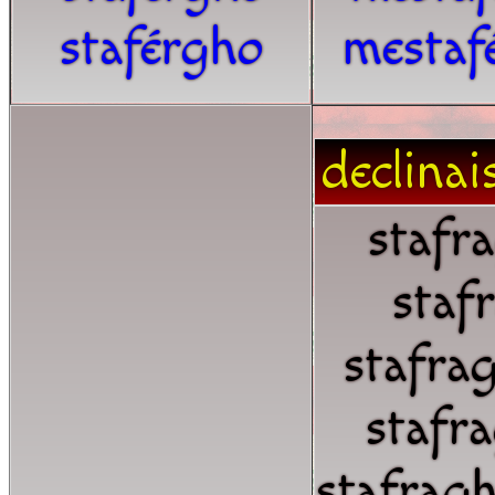
staférgho
mestaf
declinai
stafr
staf
stafra
stafr
stafrag