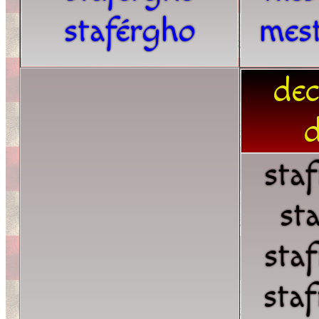
staférgho
mes
dec
d
sta
st
sta
sta