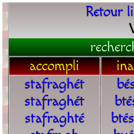
Retour l
recherc
accompli
in
stafraghét
bé
stafraghét
bté
stafraghté
bté