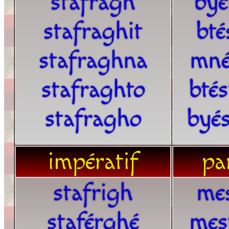
stafragh
byé
stafraghit
bté
stafraghna
mné
stafraghto
bté
stafragho
byé
impératif
par
stafrigh
mes
staférghé
mes