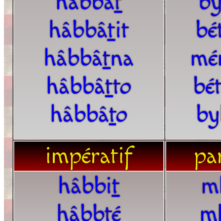
hâbbâ
t
by
hâbbâ
t
it
bé
hâbbâ
t
na
mé
hâbbâ
t
to
bé
hâbbâ
t
o
by
impératif
par
hâbbi
t
m
hâbb
t
é
m