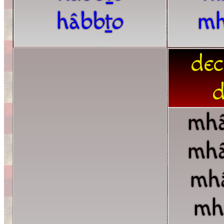
hâbb
t
o
m
dec
d
mhâ
mhâ
mhâ
mh