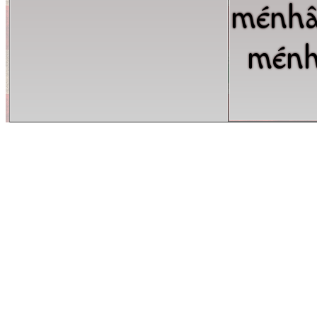
ménh
mén