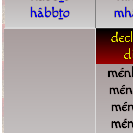
hâbb
t
o
mh
dec
d
mén
mén
mé
mé