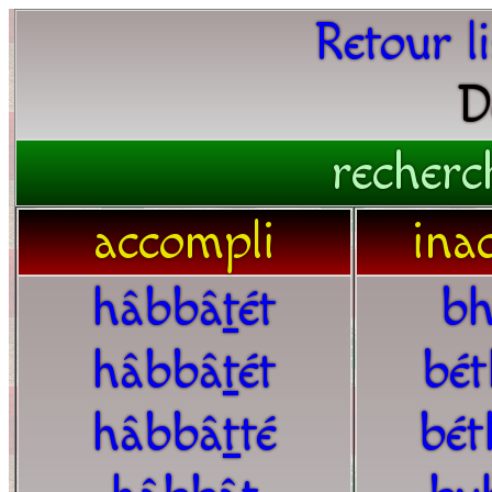
Retour l
D
recherc
accompli
ina
hâbbâ
t
ét
bh
hâbbâ
t
ét
bét
hâbbâ
t
té
bé