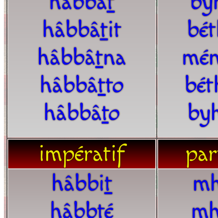
hâbbâ
t
by
hâbbâ
t
it
bét
hâbbâ
t
na
mén
hâbbâ
t
to
bét
hâbbâ
t
o
by
impératif
par
hâbbi
t
mh
hâbb
t
é
mh