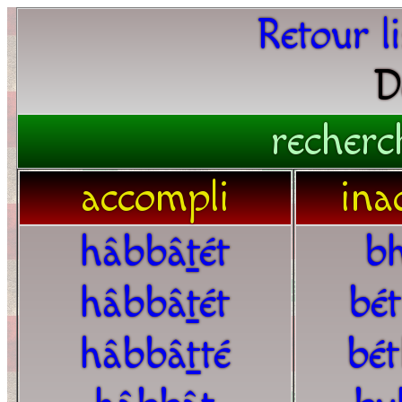
Retour l
D
recherc
accompli
ina
hâbbâ
t
ét
b
hâbbâ
t
ét
bé
hâbbâ
t
té
bé