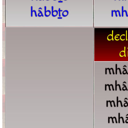
hâbb
t
o
mh
dec
d
mhâ
mhâ
mh
mh