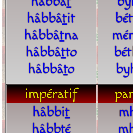
hâbbâ
t
by
hâbbâ
t
it
bé
hâbbâ
t
na
mé
hâbbâ
t
to
bé
hâbbâ
t
o
by
impératif
par
hâbbi
t
m
hâbb
t
é
m