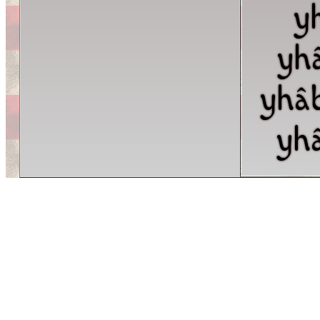
y
yh
yhâ
yh