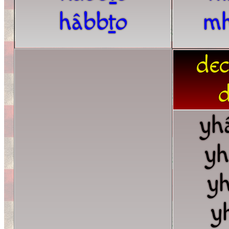
hâbb
t
o
m
dec
d
yh
yh
y
y