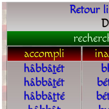
Retour l
D
recherc
accompli
in
hâbbâ
t
ét
b
hâbbâ
t
ét
bé
hâbbâ
t
té
bé