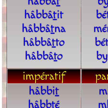
hâbbâ
t
b
hâbbâ
t
it
bé
hâbbâ
t
na
mé
hâbbâ
t
to
bé
hâbbâ
t
o
by
impératif
par
hâbbi
t
m
hâbb
t
é
m