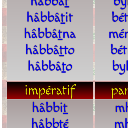
hâbbâ
t
by
hâbbâ
t
it
bé
hâbbâ
t
na
mé
hâbbâ
t
to
bé
hâbbâ
t
o
by
impératif
par
hâbbi
t
m
hâbb
t
é
m