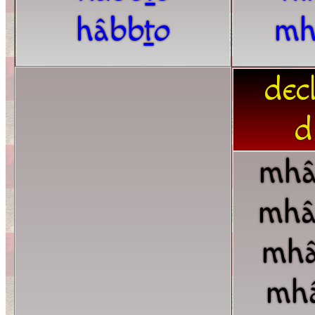
hâbb
t
o
mh
dec
d
mhâ
mhâ
mhâ
mh