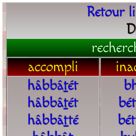
Retour l
D
recherc
accompli
ina
hâbbâ
t
ét
b
hâbbâ
t
ét
bé
hâbbâ
t
té
bé