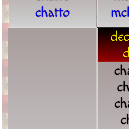
chatto
mc
dec
d
ch
ch
ch
c