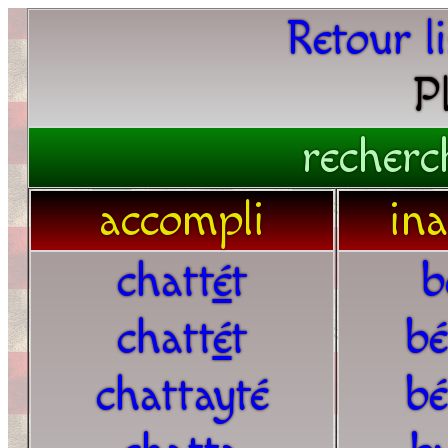
Retour l
P
recherc
accompli
in
chatt
é
t
b
chatt
é
t
bé
chattayté
bé