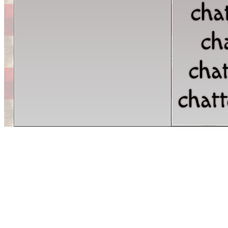
cha
ch
chat
chat