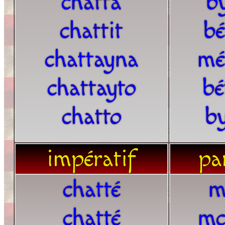
chatta
b
chattit
bé
chattayna
mé
chattayto
bé
chatto
b
impératif
par
chatté
m
chatté
mc