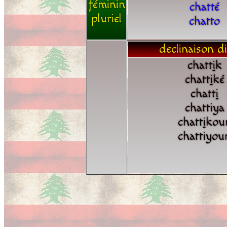
féminin
chatté
pluriel
chatto
declinaison di
chatt
i
k
chatt
i
ké
chatt
i
chattiya
chatt
i
kou
chattiyou