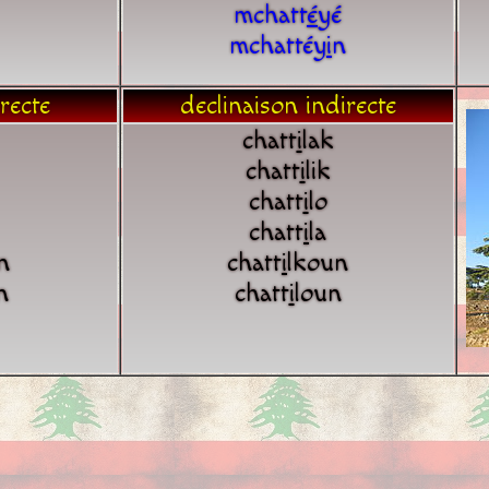
mchatt
é
yé
mchattéy
i
n
recte
declinaison indirecte
chatt
i
lak
chatt
i
lik
chatt
i
lo
chatt
i
la
n
chatt
i
lkoun
n
chatt
i
loun