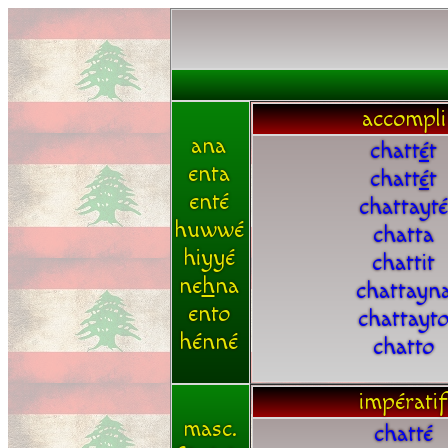
accompli
ana
chatt
é
t
enta
chatt
é
t
enté
chattayté
huwwé
chatta
hiyyé
chattit
ne
h
na
chattayn
ento
chattayt
hénné
chatto
impératif
masc.
chatté