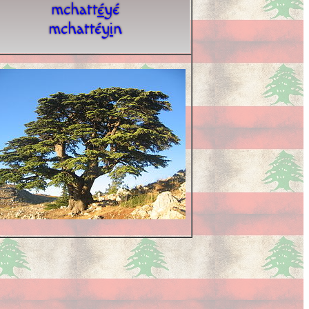
mchatt
é
yé
mchattéy
i
n