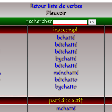
Retour liste de verbes
Pleuvoir
rechercher
inaccompli
bchatté
bétchatté
bétchatté
bychatté
bétchatté
a
ménchatté
o
bétchatto
bychatto
participe actif
mchatté