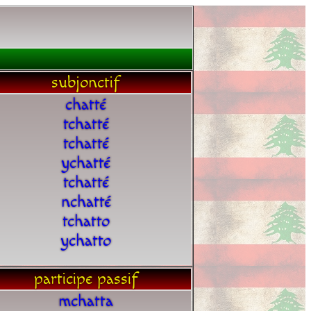
subjonctif
chatté
tchatté
tchatté
ychatté
tchatté
nchatté
tchatto
ychatto
participe passif
mchatta