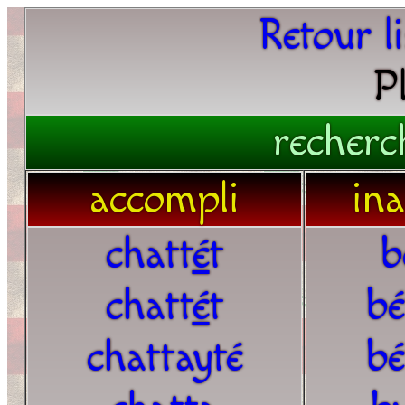
Retour l
P
recherc
accompli
in
chatt
é
t
b
chatt
é
t
bé
chattayté
bé