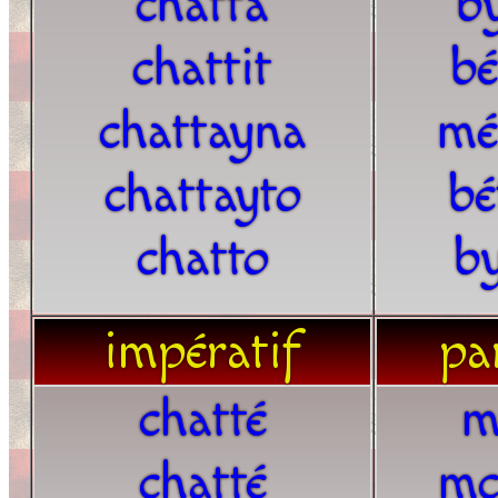
chatta
b
chattit
bé
chattayna
mé
chattayto
bé
chatto
b
impératif
par
chatté
m
chatté
mc