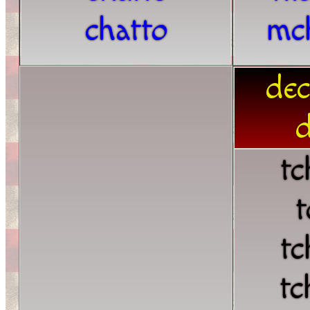
chatto
mc
dec
d
tc
t
tc
tc