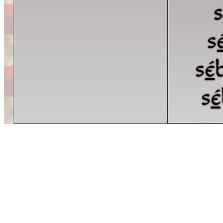
s
s
é
s
é