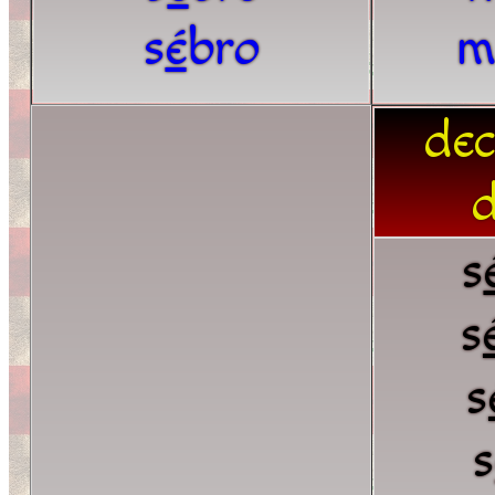
s
é
bro
m
dec
d
s
s
s
s