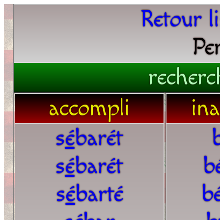
Retour l
Pe
recherc
accompli
in
s
é
barét
s
é
barét
b
s
é
barté
b