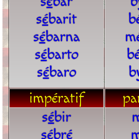
s
é
bar
b
s
é
barit
b
s
é
barna
m
s
é
barto
bé
s
é
baro
b
impératif
par
s
é
bir
s
é
bré