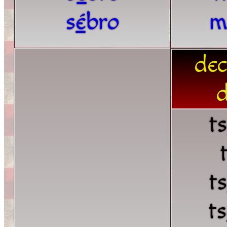
s
é
bro
m
dec
d
t
t
ts