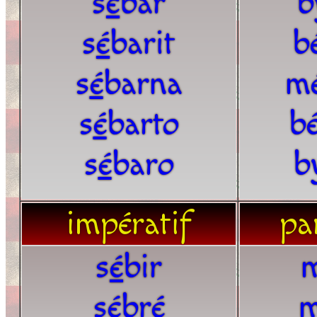
s
é
bar
b
s
é
barit
b
s
é
barna
m
s
é
barto
bé
s
é
baro
b
impératif
par
s
é
bir
s
é
bré