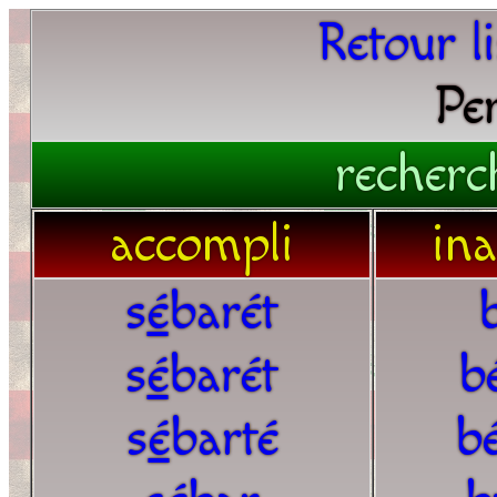
Retour l
Pe
recherc
accompli
in
s
é
barét
s
é
barét
b
s
é
barté
b