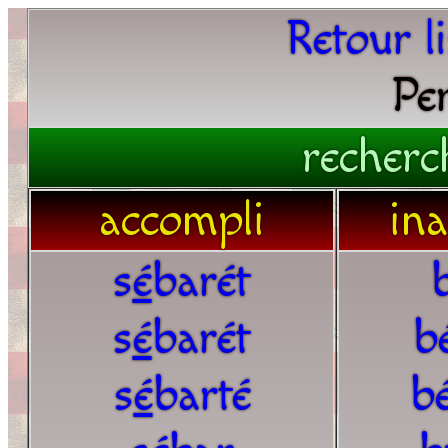
Retour l
Pe
recherc
accompli
in
s
é
barét
s
é
barét
b
s
é
barté
b