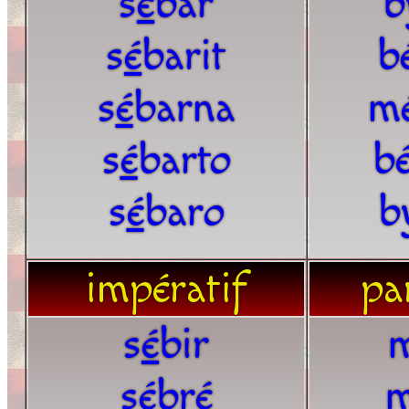
s
é
bar
b
s
é
barit
b
s
é
barna
m
s
é
barto
bé
s
é
baro
b
impératif
par
s
é
bir
s
é
bré