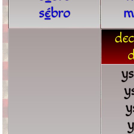
s
é
bro
m
dec
d
y
y
y
y