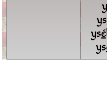
y
ys
ys
é
ys