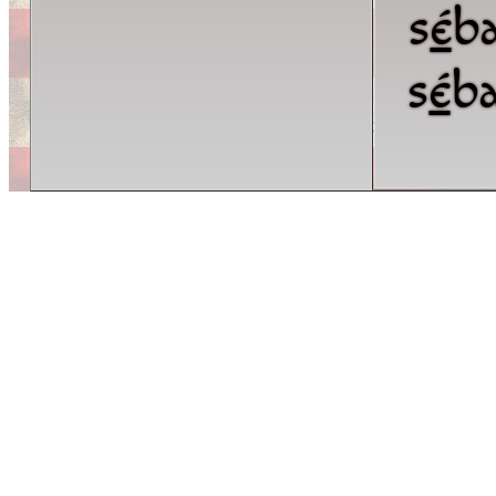
s
é
b
s
é
b