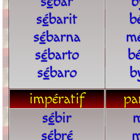
s
é
bar
b
s
é
barit
b
s
é
barna
m
s
é
barto
bé
s
é
baro
b
impératif
par
s
é
bir
s
é
bré