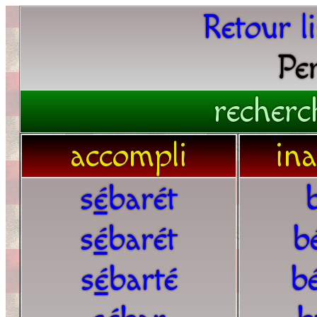
Retour l
Pe
recherc
accompli
in
s
é
barét
s
é
barét
b
s
é
barté
b