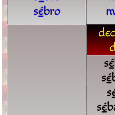
s
é
bro
m
dec
d
s
é
s
é
s
s
é
b