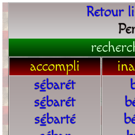
Retour l
Pe
recherc
accompli
in
s
é
barét
s
é
barét
b
s
é
barté
b