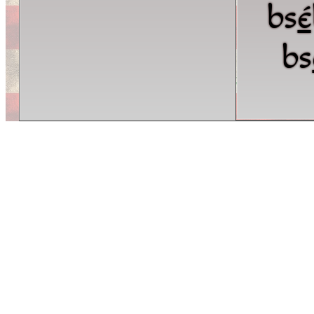
bs
é
bs