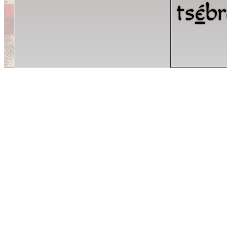
ts
é
b