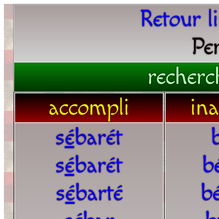
Retour l
Pe
recherc
accompli
in
s
é
barét
s
é
barét
b
s
é
barté
b