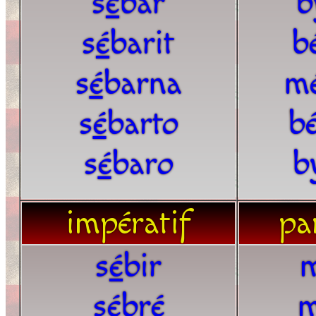
s
é
bar
b
s
é
barit
b
s
é
barna
m
s
é
barto
bé
s
é
baro
b
impératif
par
s
é
bir
s
é
bré