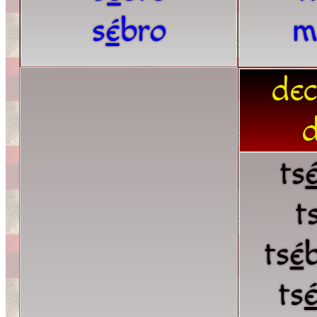
s
é
bro
m
dec
d
ts
t
ts
é
ts