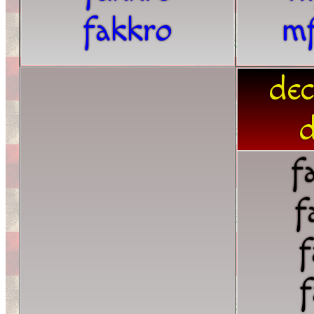
fakkro
m
dec
d
f
f
f