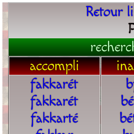
Retour l
P
recherc
accompli
in
fakkarét
b
fakkarét
bé
fakkarté
bé