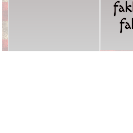
fak
fa