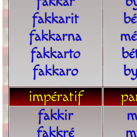
fakkar
b
fakkarit
bé
fakkarna
mé
fakkarto
bé
fakkaro
by
impératif
par
fakkir
m
fakkré
m