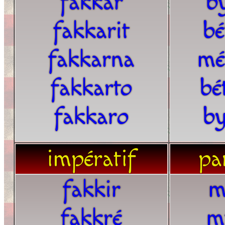
fakkar
b
fakkarit
bé
fakkarna
mé
fakkarto
bé
fakkaro
by
impératif
par
fakkir
m
fakkré
m