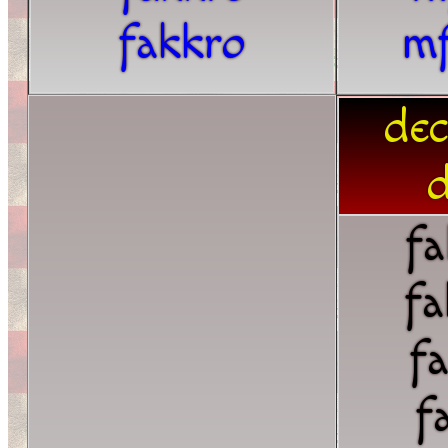
fakkro
m
dec
d
fa
fa
f
f