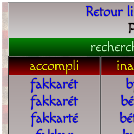
Retour l
P
recherc
accompli
in
fakkarét
b
fakkarét
bé
fakkarté
bé