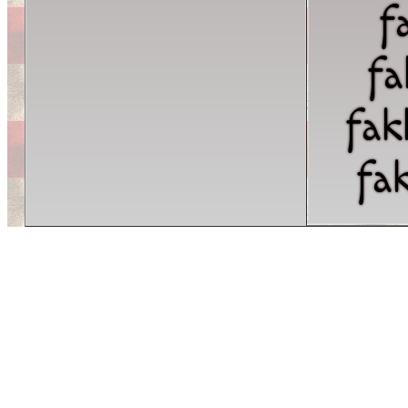
f
fa
fak
fa