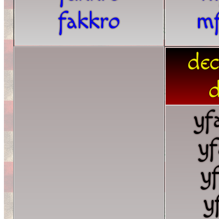
fakkro
m
dec
d
yf
yf
y
y