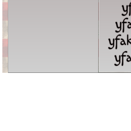
y
yf
yfa
yf