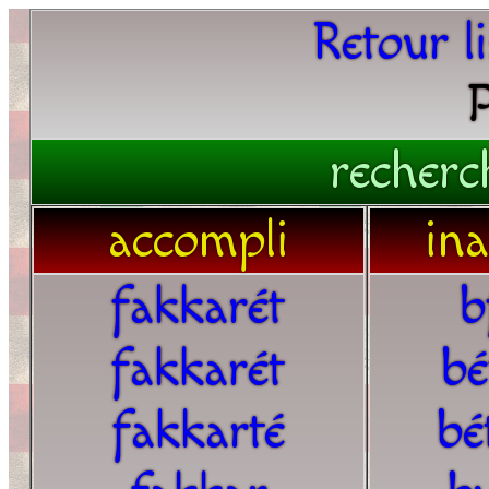
Retour l
P
recherc
accompli
in
fakkarét
b
fakkarét
bé
fakkarté
bé