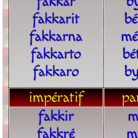
fakkar
b
fakkarit
bé
fakkarna
mé
fakkarto
bé
fakkaro
by
impératif
par
fakkir
m
fakkré
m