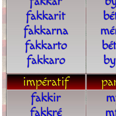
fakkar
by
fakkarit
bé
fakkarna
mé
fakkarto
bé
fakkaro
by
impératif
par
fakkir
m
fakkré
m