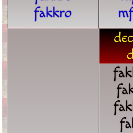
fakkro
mf
dec
d
fak
fa
fak
fa