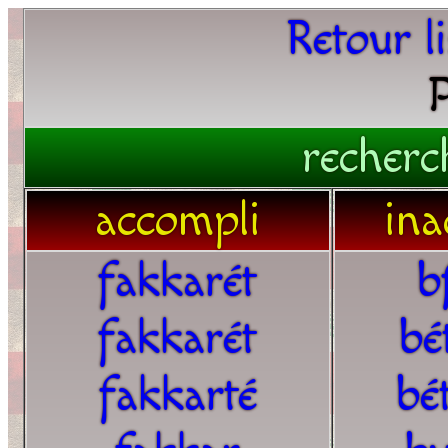
Retour l
P
recherc
accompli
ina
fakkarét
b
fakkarét
bé
fakkarté
bé