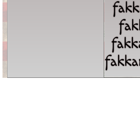
fakk
fak
fakk
fakka