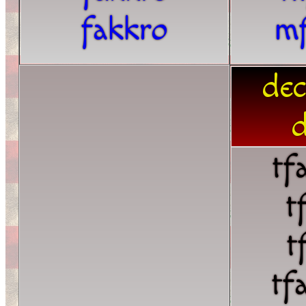
fakkro
m
dec
d
tf
t
t
tf