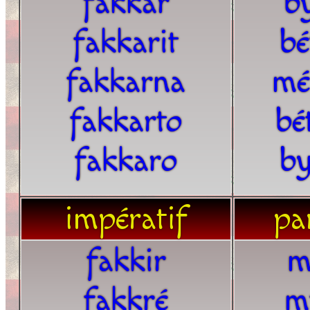
fakkar
b
fakkarit
bé
fakkarna
mé
fakkarto
bé
fakkaro
by
impératif
par
fakkir
m
fakkré
m