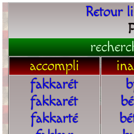
Retour l
P
recherc
accompli
in
fakkarét
b
fakkarét
bé
fakkarté
bé