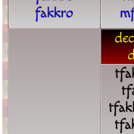
fakkro
mf
dec
d
tfa
tf
tfak
tfa