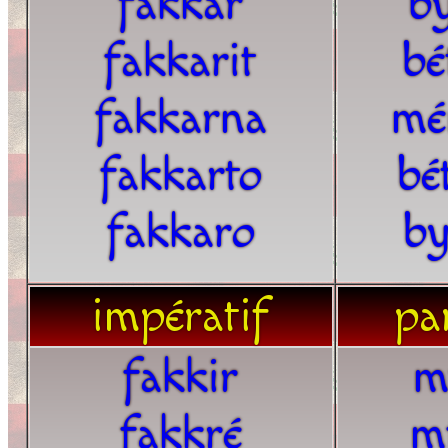
fakkar
by
fakkarit
bé
fakkarna
mé
fakkarto
bé
fakkaro
by
impératif
par
fakkir
m
fakkré
m