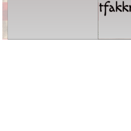
tfakk