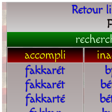
Retour l
P
recherc
accompli
ina
fakkarét
b
fakkarét
bé
fakkarté
bé