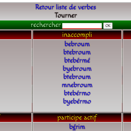
Retour liste de verbes
Tourner
rechercher
inaccompli
bebroum
btebroum
btebérmé
byebroum
btebroum
mnebroum
btebérmo
byebérmo
participe actif
b
é
rim