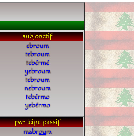
subjonctif
ebroum
tebroum
tebérmé
yebroum
tebroum
nebroum
tebérmo
yebérmo
participe passif
mabr
o
u
m