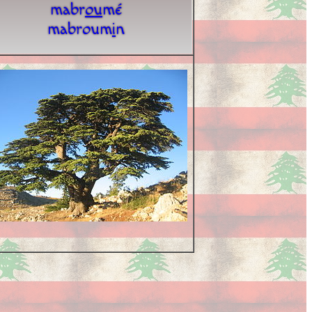
mabr
o
u
mé
mabroum
i
n