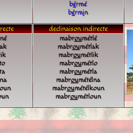
b
é
rmé
b
é
rm
i
n
recte
declinaison indirecte
né
mabr
o
u
métlé
ak
mabr
o
u
métlak
ik
mabr
o
u
métlik
to
mabr
o
u
métlo
ta
mabr
o
u
métla
na
mabr
o
u
métélna
oun
mabr
o
u
métélkoun
oun
mabr
o
u
métloun