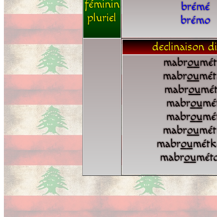
féminin
brémé
pluriel
brémo
declinaison di
mabr
o
u
mét
mabr
o
u
mét
mabr
o
u
mét
mabr
o
u
mé
mabr
o
u
mé
mabr
o
u
mét
mabr
o
u
métk
mabr
o
u
mét