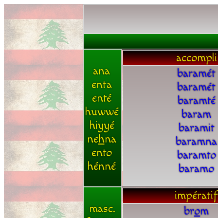
accompli
ana
baramét
enta
baramét
enté
baramté
huwwé
baram
hiyyé
baramit
ne
h
na
baramna
ento
baramto
hénné
baramo
impératif
masc.
br
o
m