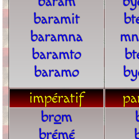
baram
by
baramit
bt
baramna
mn
baramto
bt
baramo
by
impératif
par
br
o
m
brémé