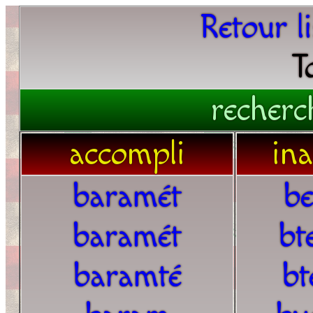
Retour l
T
recherc
accompli
in
baramét
b
baramét
bt
baramté
bt