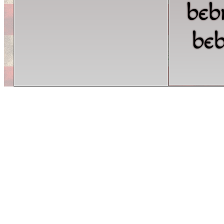
beb
be