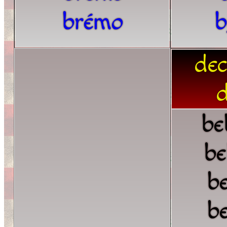
brémo
b
dec
d
be
be
b
b