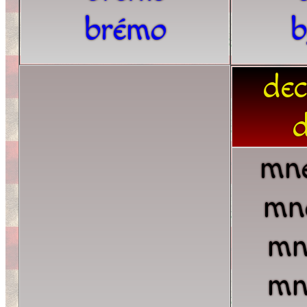
brémo
b
dec
d
mn
mn
mn
mn