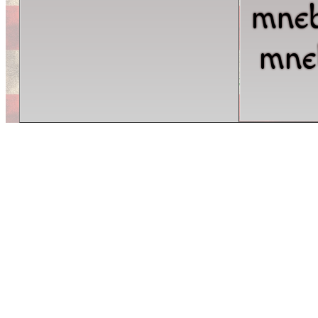
mne
mne