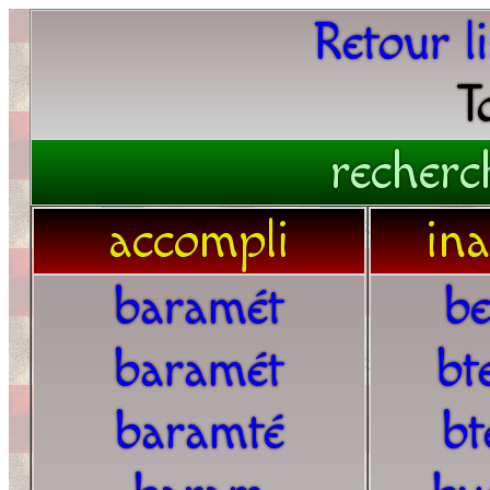
Retour l
T
recherc
accompli
in
baramét
b
baramét
bt
baramté
bt