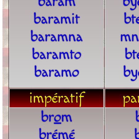
baram
by
baramit
bt
baramna
mn
baramto
bt
baramo
by
impératif
par
br
o
m
brémé