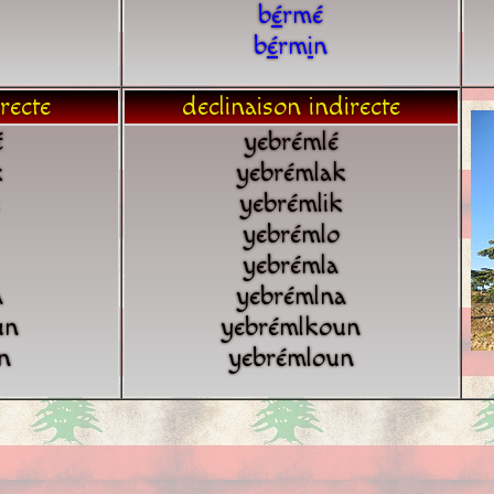
b
é
rmé
b
é
rm
i
n
recte
declinaison indirecte
é
yebrémlé
k
yebrémlak
yebrémlik
yebrémlo
yebrémla
a
yebrémlna
un
yebrémlkoun
n
yebrémloun