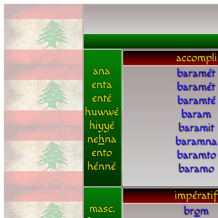
accompli
ana
baramét
enta
baramét
enté
baramté
huwwé
baram
hiyyé
baramit
ne
h
na
baramna
ento
baramto
hénné
baramo
impératif
masc.
br
o
m