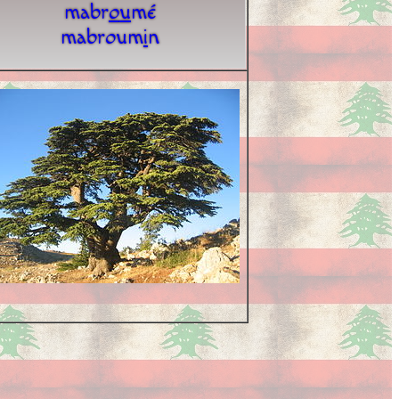
mabr
o
u
mé
mabroum
i
n