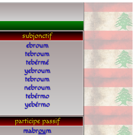
subjonctif
ebroum
tebroum
tebérmé
yebroum
tebroum
nebroum
tebérmo
yebérmo
participe passif
mabr
o
u
m