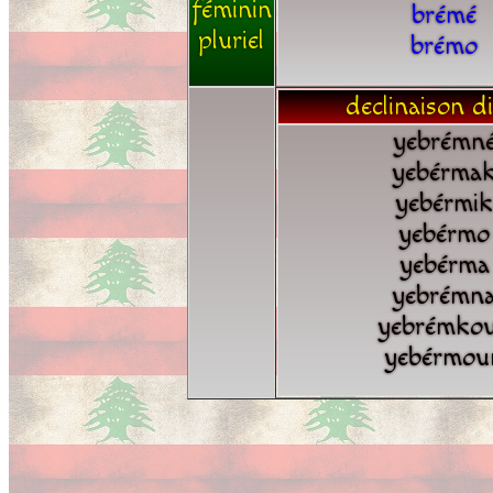
féminin
brémé
pluriel
brémo
declinaison di
yebrémn
yebérma
yebérmik
yebérmo
yebérma
yebrémn
yebrémko
yebérmou