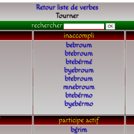
Retour liste de verbes
Tourner
rechercher
inaccompli
bebroum
btebroum
btebérmé
byebroum
btebroum
mnebroum
btebérmo
byebérmo
participe actif
b
é
rim