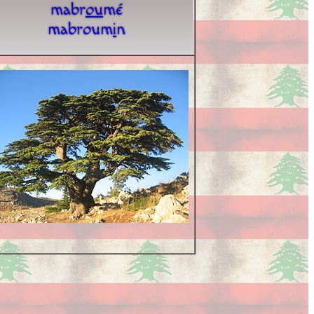
mabr
o
u
mé
mabroum
i
n