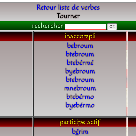
Retour liste de verbes
Tourner
rechercher
inaccompli
bebroum
btebroum
btebérmé
byebroum
btebroum
mnebroum
btebérmo
byebérmo
participe actif
b
é
rim