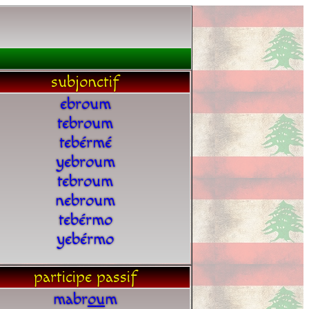
subjonctif
ebroum
tebroum
tebérmé
yebroum
tebroum
nebroum
tebérmo
yebérmo
participe passif
mabr
o
u
m