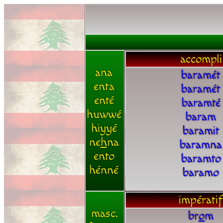
accompli
ana
baramét
enta
baramét
enté
baramté
huwwé
baram
hiyyé
baramit
ne
h
na
baramna
ento
baramto
hénné
baramo
impératif
masc.
br
o
m