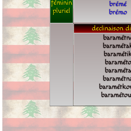
féminin
brémé
pluriel
brémo
declinaison di
baramétn
baraméta
baraméti
baramét
baramét
baramétn
baramétko
baraméto