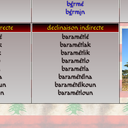
b
é
rmé
b
é
rm
i
n
recte
declinaison indirecte
é
baramétlé
k
baramétlak
k
baramétlik
o
baramétlo
a
baramétla
a
baramétélna
un
baramétélkoun
un
baramétloun