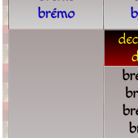
brémo
b
dec
d
br
b
br
b