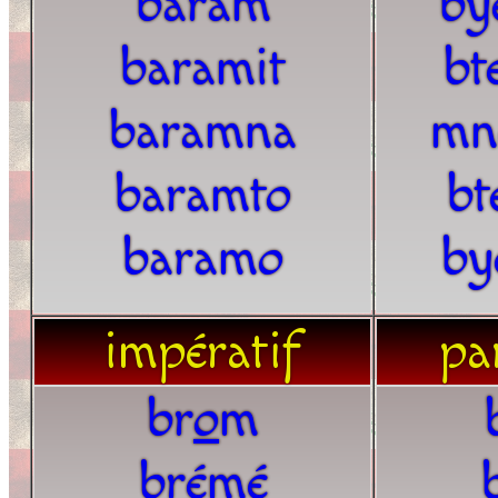
baram
by
baramit
bt
baramna
mn
baramto
bt
baramo
by
impératif
par
br
o
m
brémé