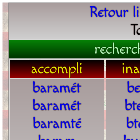
Retour l
T
recherc
accompli
in
baramét
b
baramét
bt
baramté
bt