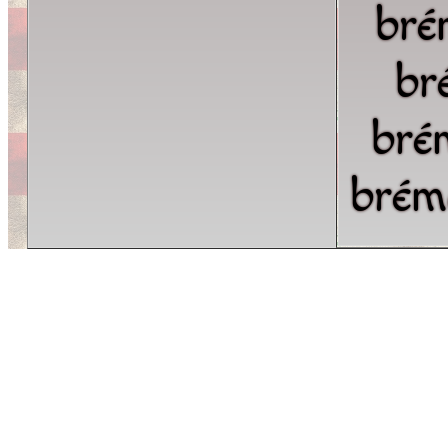
bré
br
bré
brém