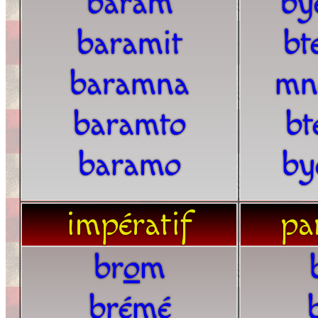
baram
by
baramit
bt
baramna
mn
baramto
bt
baramo
by
impératif
par
br
o
m
brémé