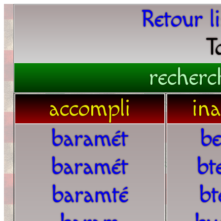
Retour l
T
recherc
accompli
in
baramét
b
baramét
bt
baramté
bt