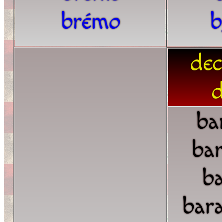
brémo
b
dec
d
ba
ba
b
bar